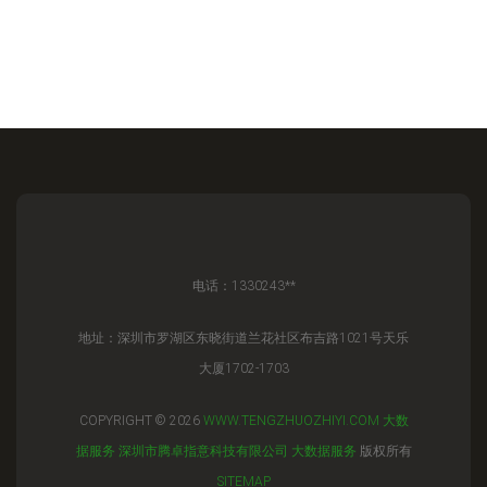
电话：1330243**
地址：深圳市罗湖区东晓街道兰花社区布吉路1021号天乐
大厦1702-1703
COPYRIGHT © 2026
WWW.TENGZHUOZHIYI.COM
大数
据服务
深圳市腾卓指意科技有限公司
大数据服务
版权所有
SITEMAP