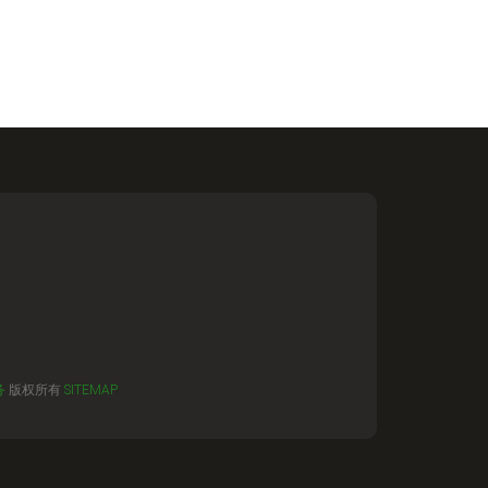
务
版权所有
SITEMAP