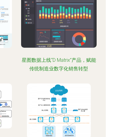
星图数据上线“D Matrix”产品，赋能
传统制造业数字化销售转型