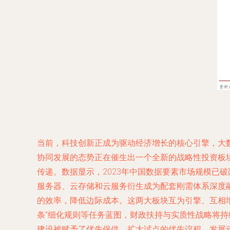
当前，科技创新正成为驱动经济增长的核心引擎，大
协同发展的态势正在催生出一个全新的战略性投资板块。
传递。数据显示，2023年中国数据要素市场规模已
服务器、云存储和云服务衍生成为配套刚需体系深度
的效率，降低边际成本。这两大板块互为引擎、互相增
条”细化规则等任务蓝图，财政扶持与实质性战略将持
建设被赋予了优先保供、扩大试点的优先议程，发展动能的确