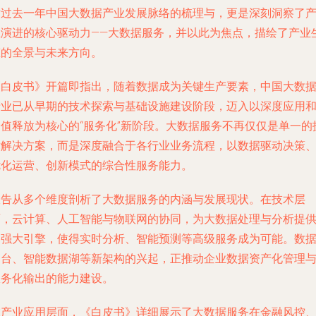
对过去一年中国大数据产业发展脉络的梳理与，更是深刻洞察了
业演进的核心驱动力——大数据服务，并以此为焦点，描绘了产业
态的全景与未来方向。
《白皮书》开篇即指出，随着数据成为关键生产要素，中国大数
产业已从早期的技术探索与基础设施建设阶段，迈入以深度应用
价值释放为核心的“服务化”新阶段。大数据服务不再仅仅是单一的
术解决方案，而是深度融合于各行业业务流程，以数据驱动决策
优化运营、创新模式的综合性服务能力。
报告从多个维度剖析了大数据服务的内涵与发展现状。在技术层
面，云计算、人工智能与物联网的协同，为大数据处理与分析提
了强大引擎，使得实时分析、智能预测等高级服务成为可能。数
中台、智能数据湖等新架构的兴起，正推动企业数据资产化管理
服务化输出的能力建设。
在产业应用层面，《白皮书》详细展示了大数据服务在金融风控