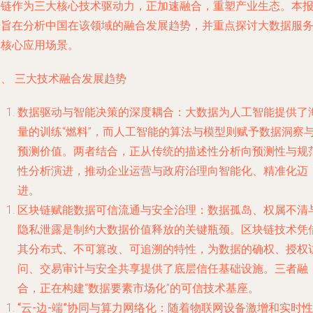
块链作为三大核心技术驱动力，正加速融合，重塑产业生态。本
告旨在分析中国在该领域的融合发展趋势，并重点探讨大数据服
的核心应用场景。
一、 三大技术融合发展趋势
数据驱动与智能决策的深度耦合
：大数据为人工智能提供了
量的训练“燃料”，而人工智能的算法与模型则赋予数据洞察
预测价值。两者结合，正从传统的描述性分析向预测性与规
性分析演进，推动企业运营与政府治理向智能化、精准化迈
进。
区块链赋能数据可信流通与安全治理
：数据孤岛、权属不清
隐私泄露是制约大数据价值释放的关键瓶颈。区块链技术凭
其分布式、不可篡改、可追溯的特性，为数据的确权、授权
问、交易审计与安全共享提供了底层信任基础设施。三者融
合，正在构建“数据要素市场化”的可信技术基座。
“云-边-端”协同与算力网络化
：随着物联网设备激增和实时性