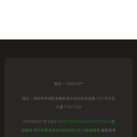
电话：1330243**
地址：深圳市罗湖区东晓街道兰花社区布吉路1021号天乐
大厦1702-1703
COPYRIGHT © 2026
WWW.TENGZHUOZHIYI.COM
大数
据服务
深圳市腾卓指意科技有限公司
大数据服务
版权所有